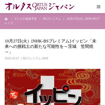
ーム
テレビの放送予定
BSプレミアム
10月27日(火）[NHK-BSプ
HOME
レミア…
放送予定
10月27日(火）[NHK-BSプレミアム]イッピン「未
来への挑戦土の新たな可能性を～茨城 笠間焼
作品リスト
～」
2020.10.27
BSプレミアム
,
NHK
VOICE
企画実現部
リクルート
会社概要