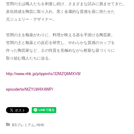
笠間の土は職人たちを刺激し続け、さまざまな試みに挑ませてきた。
炭化焼成を陶芸に取り入れ、黒く金属的な質感を器に持たせた
元ジュエリー・デザイナー。
笠間の土を釉薬がわりに、料理が映える器を手掛ける陶芸家。
笠間の土と釉薬との反応を研究し、やわらかな質感のカップを
作った陶芸家など、土の性質を見極めながら斬新な器づくりに
取り組む職人たちに迫る。
http://www.nhk.jp/p/ippin/ts/32MZQ6MXV8/
episode/te/MZYLW4X4WP/
BSプレミアム
,
NHK