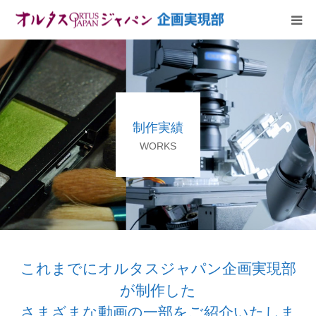
HOME
放送予定
制作実績
作品リスト
WORKS
VOICE
企画実現部
リクルート
これまでにオルタスジャパン企画実現部
が制作した
会社概要
さまざまな動画の一部をご紹介いたしま