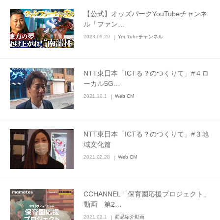
【公式】オッズパークYouTubeチャンネ
ル「ファン…
2023.09.29
YouTubeチャンネル
NTT東日本「ICTる？のつくりて」#４ロ
ーカル5G…
2021.10.1
Web CM
NTT東日本「ICTる？のつくりて」#３地
域文化篇
2021.02.28
Web CM
CCHANNEL「保育園応援プロジェクト」
動画 第2…
2021.02.1
商品紹介動画