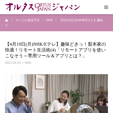
ーム
テレビの放送予定
NHK
【4月19日(月)NHK/Eテレ】趣味
HOME
ど…
放送予定
【4月19日(月)NHK/Eテレ】趣味どきっ！梨本家の
快適！リモート生活術(4)「リモートアプリを使い
作品リスト
こなそう～専用ツール＆アプリとは？」
2021.04.20
NHK
VOICE
企画実現部
リクルート
会社概要