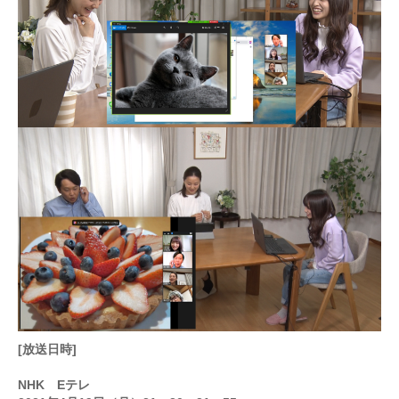
[放送日時]
NHK Eテレ