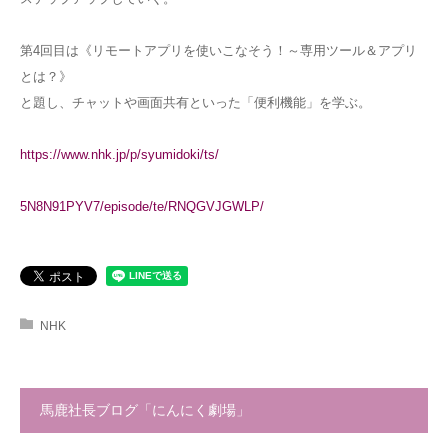
第4回目は《リモートアプリを使いこなそう！～専用ツール＆アプリ
とは？》
と題し、チャットや画面共有といった「便利機能」を学ぶ。
https://www.nhk.jp/p/syumidoki/ts/
5N8N91PYV7/episode/te/RNQGVJGWLP/
NHK
馬鹿社長ブログ「にんにく劇場」