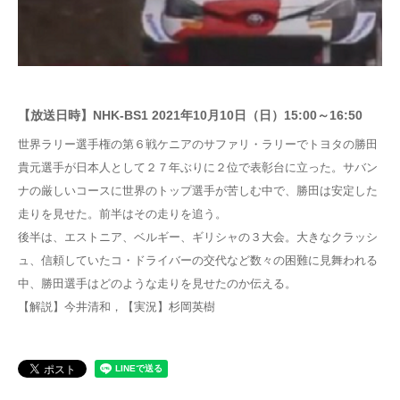
お問合せ
English
【放送日時】NHK-BS1 2021年10月10日（日）15:00～16:50
世界ラリー選手権の第６戦ケニアのサファリ・ラリーでトヨタの勝田
貴元選手が日本人として２７年ぶりに２位で表彰台に立った。サバン
ナの厳しいコースに世界のトップ選手が苦しむ中で、勝田は安定した
走りを見せた。前半はその走りを追う。
後半は、エストニア、ベルギー、ギリシャの３大会。大きなクラッシ
ュ、信頼していたコ・ドライバーの交代など数々の困難に見舞われる
中、勝田選手はどのような走りを見せたのか伝える。
【解説】今井清和，【実況】杉岡英樹