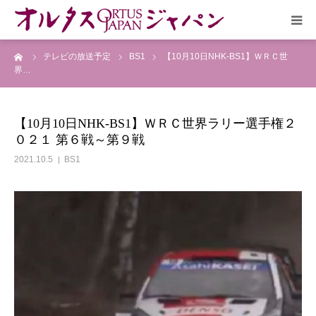
ーム
テレビの放送予定
BS1
【10月10日NHK-BS1】ＷＲＣ世
HOME
界…
放送予定
【10月10日NHK-BS1】ＷＲＣ世界ラリー選手権２
０２１ 第６戦～第９戦
作品リスト
2021.10.5
BS1
VOICE
企画実現部
リクルート
会社概要