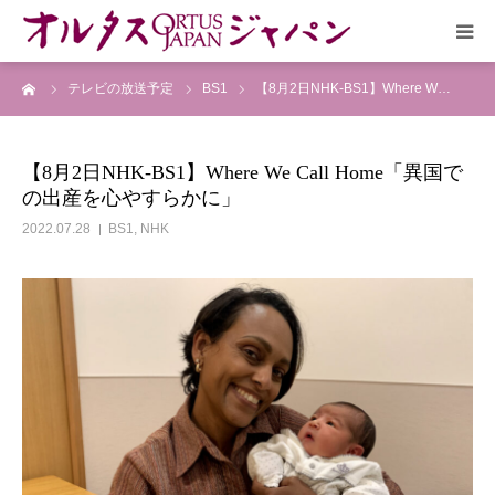
ーム
テレビの放送予定
BS1
【8月2日NHK-BS1】Where W…
HOME
放送予定
【8月2日NHK-BS1】Where We Call Home「異国で
の出産を心やすらかに」
作品リスト
2022.07.28
BS1
,
NHK
VOICE
企画実現部
リクルート
会社概要