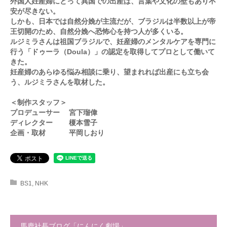
外国人妊産婦にとって異国での出産は、言葉や文化の壁もあり不
安が尽きない。
しかも、日本では自然分娩が主流だが、ブラジルは半数以上が帝
王切開のため、自然分娩へ恐怖心を持つ人が多くいる。
ルジミラさんは祖国ブラジルで、妊産婦のメンタルケアを専門に
行う「ドゥーラ（Doula）」の認定を取得してプロとして働いて
きた。
妊産婦のあらゆる悩み相談に乗り、望まれれば出産にも立ち会
う、ルジミラさんを取材した。
＜制作スタッフ＞
プロデューサー 宮下瑠偉
ディレクター 榎本雪子
企画・取材 平岡しおり
BS1
,
NHK
馬鹿社長ブログ「にんにく劇場」