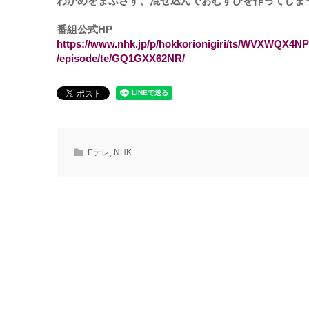
わかめをまぶさず、混ぜ込んでおむすびを作ってしま
番組公式HP
https://www.nhk.jp/p/hokkorionigiri/ts/WVXWQX4N
/episode/te/GQ1GXX62NR/
Eテレ
,
NHK