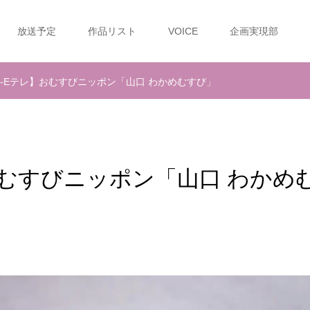
放送予定
作品リスト
VOICE
企画実現部
HK-Eテレ】おむすびニッポン「山口 わかめむすび」
】おむすびニッポン「山口 わかめ