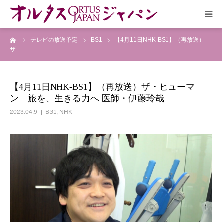
ーム
テレビの放送予定
BS1
【4月11日NHK-BS1】（再放送）
HOME
ザ…
放送予定
【4月11日NHK-BS1】（再放送）ザ・ヒューマ
ン 旅を、生きる力へ 医師・伊藤玲哉
作品リスト
2023.04.9
BS1
,
NHK
VOICE
企画実現部
リクルート
会社概要