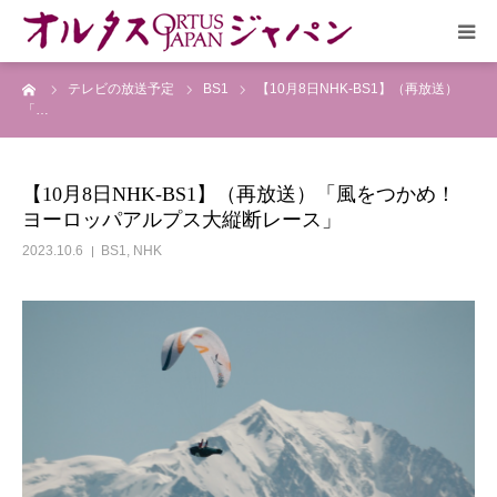
ーム
テレビの放送予定
BS1
【10月8日NHK-BS1】（再放送）
HOME
「…
放送予定
【10月8日NHK-BS1】（再放送）「風をつかめ！
ヨーロッパアルプス大縦断レース」
作品リスト
2023.10.6
BS1
,
NHK
VOICE
企画実現部
リクルート
会社概要