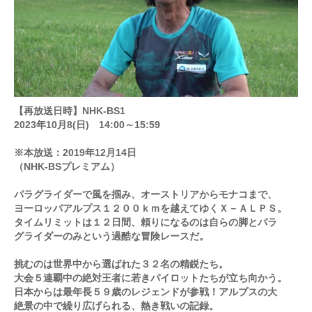
【再放送日時】NHK-BS
1
2023年10月8(日) 14:00～15:59
※本放送：2019年12月14日
（NHK-BSプレミアム）
パラグライダーで風を掴み、オーストリアからモナコまで、
ヨーロッパアルプス１２００ｋｍを越えてゆくＸ－ＡＬＰＳ。
タイムリミットは１２日間、頼りになるのは自らの脚とパラ
グライダーのみという過酷な冒険レースだ。
挑むのは世界中から選ばれた３２名の精鋭たち。
大会５連覇中の絶対王者に若きパイロットたちが立ち向かう。
日本からは最年長５９歳のレジェンドが参戦！アルプスの大
絶景の中で繰り広げられる、熱き戦いの記録。