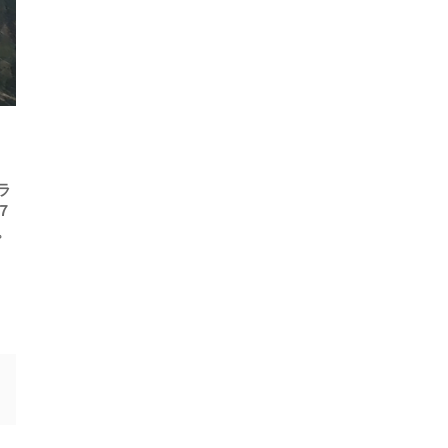
ラ
７
。