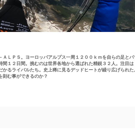
－ＡＬＰＳ。ヨーロッパアルプス一周１２００ｋｍを自らの足とパ
時間１２日間。挑むのは世界各地から選ばれた精鋭３２人。注目は
だかるライバルたち。史上稀に見るデッドヒートが繰り広げられた
を刻む事ができるのか？