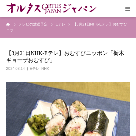
ーム
テレビの放送予定
Eテレ
【3月21日NHK-Eテレ】おむすび
HOME
ニッ…
放送予定
【3月21日NHK-Eテレ】おむすびニッポン「栃木
ギョーザおむすび」
作品リスト
2024.03.14
Eテレ
,
NHK
VOICE
企画実現部
リクルート
会社概要