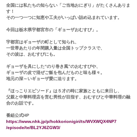
全国には私たちの知らない「ご当地おにぎり」がたくさんありま
す！
その一つ一つに知恵や工夫がいっぱい詰め込まれています。
今回は栃木県宇都宮市の「ギョーザおむすび」。
宇都宮はギョーザの町として知られ、
一世帯あたりの年間購入量は全国トップクラスで、
その波は、おむすびにも。
ギョーザを具にした“のり巻き風”のおむすびや、
ギョーザの皮で混ぜご飯を包んだものと味も様々。
地元の深～いギョーザ愛に迫ります。
『ほっこりエピソード』は５才の時に家族とともに来日し、
父親と中華料理店を営む男性が目指す、おむすびと中華料理の融
合のお話です。
番組公式HP
https://www.nhk.jp/p/hokkorionigiri/ts/WVXWQX4NP7
/episode/te/BL2YJ6ZGW3/