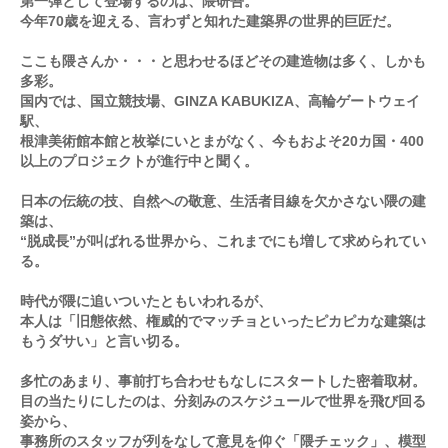
第一弾として登場するのは、隈研吾。
今年70歳を迎える、言わずと知れた建築界の世界的巨匠だ。
ここも隈さんか・・・と思わせるほどその建造物は多く、しかも
多彩。
国内では、国立競技場、GINZA KABUKIZA、高輪ゲートウェイ
駅、
根津美術館本館と枚挙にいとまがなく、今もおよそ20カ国・400
以上のプロジェクトが進行中と聞く。
日本の伝統の技、自然への敬意、生活者目線を欠かさない隈の建
築は、
“脱成長”が叫ばれる世界から、これまでにも増して求められてい
る。
時代が隈に追いついたともいわれるが、
本人は「旧態依然、権威的でマッチョといったピカピカな建築は
もうダサい」と言い切る。
多忙のあまり、事前打ち合わせもなしにスタートした密着取材。
目の当たりにしたのは、分刻みのスケジュールで世界を飛び回る
姿から、
事務所のスタッフが列をなして意見を仰ぐ「隈チェック」、模型