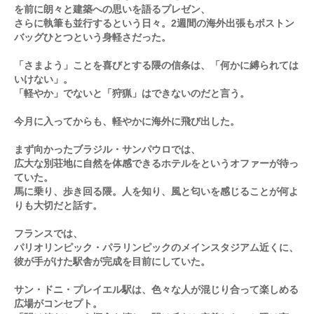
を前に朗々と建築への思いを語るプレゼン、
さらに執筆も並行するという日々。2週間の海外出張もボストン
バッグひとつという身軽さだった。
「さまよう」ことを喜びとする隈の信条は、「何かに縛られては
いけない」。
「軽やか」でないと「狩猟」はできないのだと言う。
今月に入ってからも、軽やかに海外に飛び出した。
まず向かったブラジル・サンパウロでは、
広大な別荘地に自然を体感できるホテルをというオファーが待っ
ていた。
馬に乗り、歩き回る隈。人を知り、風と匂いを感じることが何よ
りも大切だと話す。
フランスでは、
パリオリンピック・パラリンピックのメインスタジアム近くに、
彼が手がけた駅舎が完成を目前にしていた。
サン・ドニ・プレイエル駅は、色々な人が混じり合って楽しめる
広場がコンセプト。