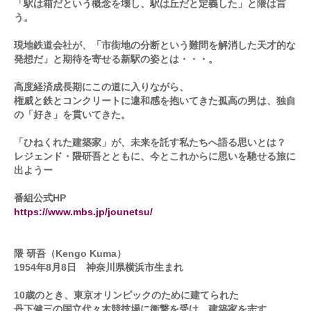
「駅は箱だという概念を壊し、駅は丘だと定義した」と隈は言
う。
現地鉄道会社が、「市街地の分断という難問を解消した天才的な
発想だ」と期待を寄せる新駅の姿とは・・・。
高度経済成長期にこの道に入りながら、
権威と鉄とコンクリートに違和感を抱いてきた孤高の男は、独自
の「好き」を貫いてきた。
「ひねくれた建築家」が、未来を託す私たちへ語る思いとは？
レジェンド・隈研吾とともに、今とこれからに思いを馳せる旅に
出ようー
番組公式HP
https://www.mbs.jp/jounetsu/
隈 研吾（Kengo Kuma）
1954年8月8日 神奈川県横浜市生まれ
10歳のとき、東京オリンピックのために建てられた
丹下健三の国立代々木競技場に衝撃を受け、建築家を志す。