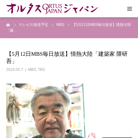
ーム
テレビの放送予定
MBS
【5月12日MBS毎日放送】情熱大陸
HOME
「建…
放送予定
【5月12日MBS毎日放送】情熱大陸「建築家 隈研
吾」
作品リスト
2024.05.7
MBS
,
TBS
VOICE
企画実現部
リクルート
会社概要