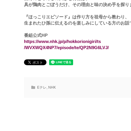
具が鶏肉とごぼうだけ、その理由と味の決め手を探り
『ほっこりエピソード』は作り方を祖母から教わり、
生まれたひ孫に伝えるのを楽しみにしている方のお話
番組公式HP
https://www.nhk.jp/p/hokkorionigiri/ts
/WVXWQX4NP7/episode/te/QP2N9G6LVJ/
Eテレ
,
NHK