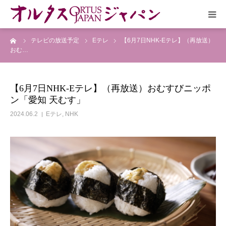
ーム
テレビの放送予定
Eテレ
【6月7日NHK-Eテレ】（再放送）
HOME
おむ…
放送予定
【6月7日NHK-Eテレ】（再放送）おむすびニッポ
ン「愛知 天むす」
作品リスト
2024.06.2
Eテレ
,
NHK
VOICE
企画実現部
リクルート
会社概要