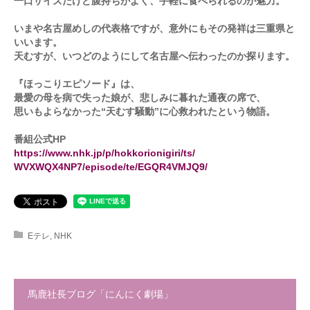
一口サイズだけど腹持ちがよく、手軽に食べられるのが魅力。
いまや名古屋めしの代表格ですが、意外にもその発祥は三重県と
いいます。
天むすが、いつどのようにして名古屋へ伝わったのか探ります。
『ほっこりエピソード』は、
最愛の母を病で失った娘が、悲しみに暮れた通夜の席で、
思いもよらなかった“天むす騒動”に心救われたという物語。
番組公式HP
https://www.nhk.jp/p/hokkorionigiri/ts/
WVXWQX4NP7/episode/te/EGQR4VMJQ9/
Eテレ
,
NHK
馬鹿社長ブログ「にんにく劇場」