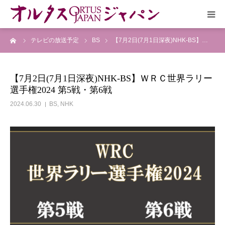
ーム
テレビの放送予定
BS
【7月2日(7月1日深夜)NHK-BS】…
HOME
放送予定
【7月2日(7月1日深夜)NHK-BS】ＷＲＣ世界ラリー
選手権2024 第5戦・第6戦
作品リスト
2024.06.30
BS
,
NHK
VOICE
企画実現部
リクルート
会社概要