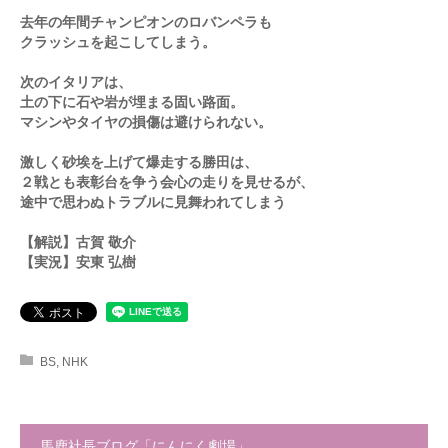
去年の年間チャンピオンのロバンペラも
クラッシュを起こしてしまう。
次のイタリアは、
土の下に石や岩が埋まる固い路面。
マシンやタイヤの損傷は避けられない。
激しく砂埃を上げて爆走する勝田は、
２戦とも表彰台を争う会心の走りを見せるが、
途中で思わぬトラブルに見舞われてしまう
【解説】古賀 敬介
【実況】安東 弘樹
BS
,
NHK
馬鹿社長ブログ「にんにく劇場」