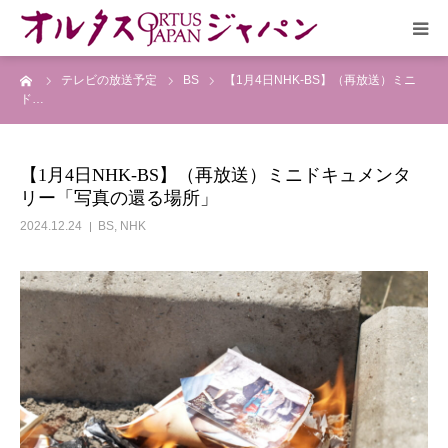
ーム
テレビの放送予定
BS
【1月4日NHK-BS】（再放送）ミニ
HOME
ド…
放送予定
【1月4日NHK-BS】（再放送）ミニドキュメンタ
リー「写真の還る場所」
作品リスト
2024.12.24
BS
,
NHK
VOICE
企画実現部
リクルート
会社概要