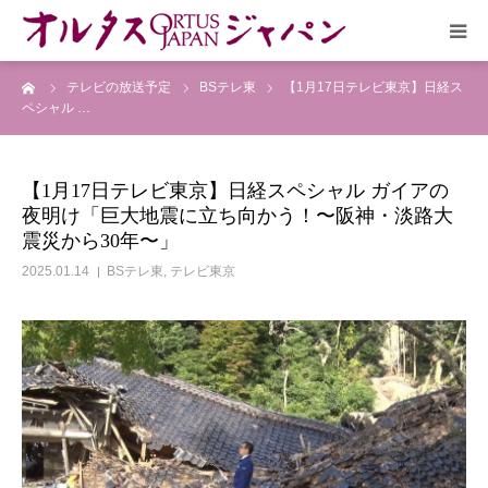
ーム
テレビの放送予定
BSテレ東
【1月17日テレビ東京】日経ス
HOME
ペシャル …
放送予定
【1月17日テレビ東京】日経スペシャル ガイアの
夜明け「巨大地震に立ち向かう！〜阪神・淡路大
作品リスト
震災から30年〜」
2025.01.14
BSテレ東
,
テレビ東京
VOICE
企画実現部
リクルート
会社概要