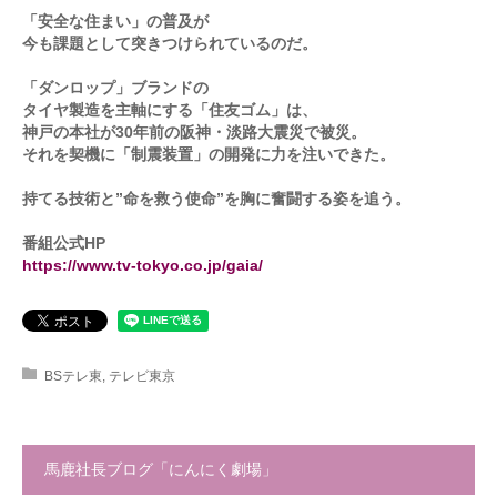
「安全な住まい」の普及が
今も課題として突きつけられているのだ。
「ダンロップ」ブランドの
タイヤ製造を主軸にする「住友ゴム」は、
神戸の本社が30年前の阪神・淡路大震災で被災。
それを契機に「制震装置」の開発に力を注いできた。
持てる技術と”命を救う使命”を胸に奮闘する姿を追う。
番組公式HP
https://www.tv-tokyo.co.jp/gaia/
BSテレ東
,
テレビ東京
馬鹿社長ブログ「にんにく劇場」