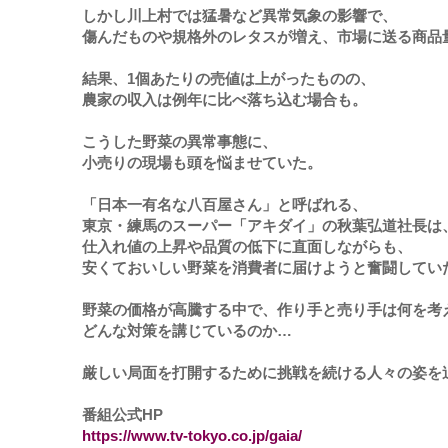
しかし川上村では猛暑など異常気象の影響で、
傷んだものや規格外のレタスが増え、市場に送る商品
結果、1個あたりの売値は上がったものの、
農家の収入は例年に比べ落ち込む場合も。
こうした野菜の異常事態に、
小売りの現場も頭を悩ませていた。
「日本一有名な八百屋さん」と呼ばれる、
東京・練馬のスーパー「アキダイ」の秋葉弘道社長は
仕入れ値の上昇や品質の低下に直面しながらも、
安くておいしい野菜を消費者に届けようと奮闘してい
野菜の価格が高騰する中で、作り手と売り手は何を考
どんな対策を講じているのか…
厳しい局面を打開するために挑戦を続ける人々の姿を
番組公式HP
https://www.tv-tokyo.co.jp/gaia/