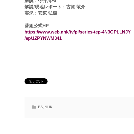
解説：今井清和
解説/現地レポート：
古賀 敬介
実況：
安東 弘樹
番組公式HP
https://www.web.nhk/tv/pl/series-tep-4N3GPLLNJY
/ep/1ZPYNWM341
BS
,
NHK