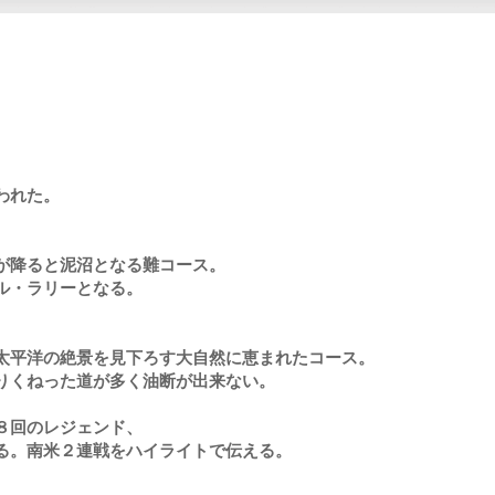
われた。
が降ると泥沼となる難コース。
ル・ラリーとなる。
太平洋の絶景を見下ろす大自然に恵まれたコース。
りくねった道が多く油断が出来ない。
８回のレジェンド、
る。南米２連戦をハイライトで伝える。