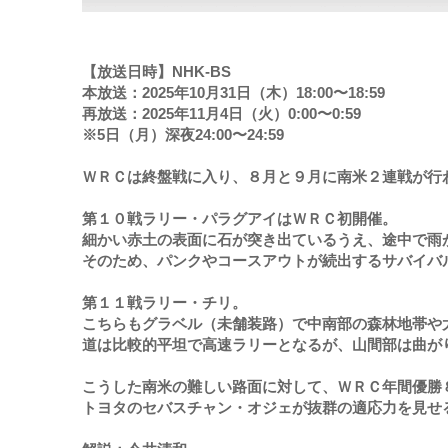
【放送日時】NHK-BS
本放送：2025年10月31日（木）18:00〜18:59
再放送：2025年11月4日（火）0:00〜0:59
※5日（月）深夜24:00〜24:59
ＷＲＣは終盤戦に入り、８月と９月に南米２連戦が行
第１０戦ラリー・パラグアイはＷＲＣ初開催。
細かい赤土の表面に石が突き出ているうえ、途中で雨
そのため、パンクやコースアウトが続出するサバイバ
第１１戦ラリー・チリ。
こちらもグラベル（未舗装路）で中南部の森林地帯や
道は比較的平坦で高速ラリーとなるが、山間部は曲が
こうした南米の難しい路面に対して、ＷＲＣ年間優勝
トヨタのセバスチャン・オジェが抜群の適応力を見せ