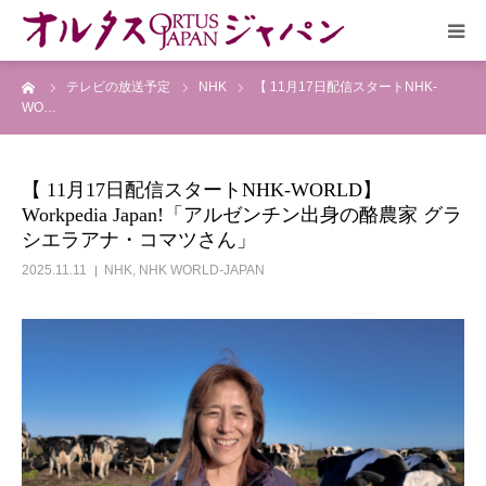
ーム
テレビの放送予定
NHK
【 11月17日配信スタートNHK-
HOME
WO…
放送予定
【 11月17日配信スタートNHK-WORLD】
Workpedia Japan!「アルゼンチン出身の酪農家 グラ
作品リスト
シエラアナ・コマツさん」
2025.11.11
NHK
,
NHK WORLD-JAPAN
VOICE
企画実現部
リクルート
会社概要