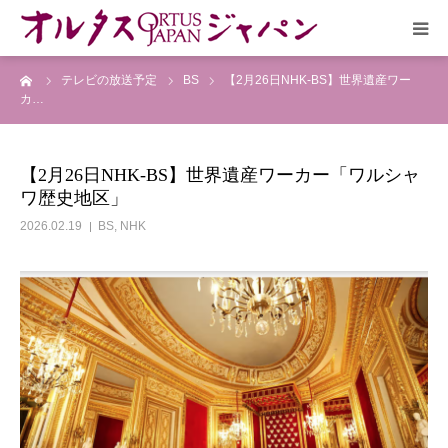
ーム
テレビの放送予定
BS
【2月26日NHK-BS】世界遺産ワー
HOME
カ…
放送予定
【2月26日NHK-BS】世界遺産ワーカー「ワルシャ
ワ歴史地区」
作品リスト
2026.02.19
BS
,
NHK
VOICE
企画実現部
リクルート
会社概要