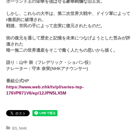
ポーランド王の栄華を偲ばせる豪華絢爛な旧王宮。
しかし、これらの大半は、第二次世界大戦中、ドイツ軍によって
t徹底的に破壊され、
戦後、市民の手によって忠実に復元されたものだ。
街の復元を通して歴史と記憶を未来につなげようとした営みが評
価された
唯一無二の世界遺産をそこで働く人たちの思いから描く。
語り：山中 崇（フレデリック・ショパン役）
ナレーター：守本 奈実(NHKアナウンサー)
番組公式HP
https://www.web.nhk/tv/pl/series-tep-
176VP871V6/ep/12JPN5LX5M
BS
,
NHK