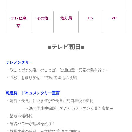
お問合せ
テレビ東
その他
地方局
CS
VP
京
English
■テレビ朝日■
テレメンタリー
・歌こそボクの唯一のことば～佐渡山豊・要塞の島を行く～
・ “絶叫”を取り戻せ！“逆境”遊園地の挑戦
報道発 ドキュメンタリー宣言
・清流・長良川にいま何が!?長良川河口堰後の変化
～36年間水中撮影してきたカメラマンが見た実情～
・築地市場移転
・溶岩パワーが地球を救う！
・校長先生の反乱 ～学校に”言論の自由”～