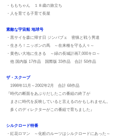
・ももちゃん １８歳の旅立ち
・人を育てる子育て長屋
素敵な宇宙船 地球号
・黒サイを森に帰す日 ジンバブェ 密猟と戦う男達
・生きろ！ニッポンの馬 ～在来種を守る人々～
・黄色い大地に生きる ～緑の長城計画7,000キロ～
他 国内版 17作品 国際版 33作品 合計 50作品
ザ・スクープ
1998年11月～2002年2月 合計 68作品
『時代の断面をあぶりだしたこの番組の終了が
まさに時代を反映していると言えるのかもしれません。
多くのディレクターがこの番組で育ちました』
シルクロード特番
・紅花ロマン ～化粧のルーツはシルクロードにあった～