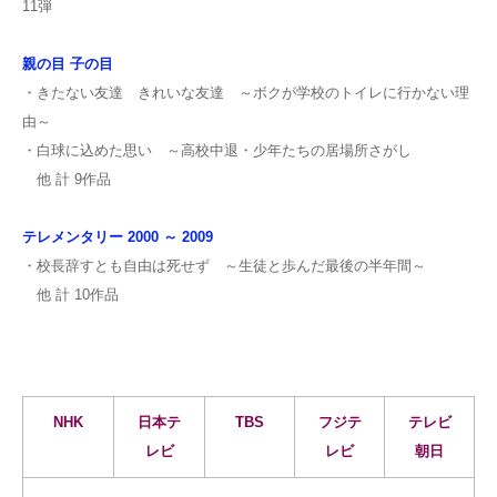
11弾
親の目 子の目
・きたない友達 きれいな友達 ～ボクが学校のトイレに行かない理
由～
・白球に込めた思い ～高校中退・少年たちの居場所さがし
他 計 9作品
テレメンタリー 2000 ～ 2009
・校長辞すとも自由は死せず ～生徒と歩んだ最後の半年間～
他 計 10作品
NHK
日本テ
TBS
フジテ
テレビ
レビ
レビ
朝日