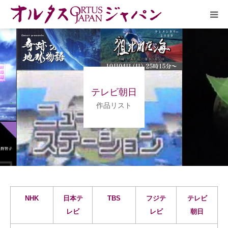
HOME
放送予定
テレビ朝日
作品リスト
作品リスト
VOICE
企画実現部
リクルート
NHK
日本テ
TBS
フジテ
テレビ
レビ
レビ
朝日
会社概要