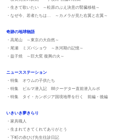
・生きて歌いたい ～松原のぶえ決意の腎臓移植～
・なぜ今、若者たちは… ～カメラが見た右翼と左翼～
奇跡の地球物語
・高尾山 ～東京の大自然～
・尾瀬 ミズバショウ ～氷河期の記憶～
・益子焼 ～巨大窯 復興の火～
ニュースステーション
・特集 オウムの子供たち
・特集 ビルマ潜入記 88クーデター直前潜入ルポ
・特集 タイ・カンボジア国境地帯を行く 前編・後編
いきいき夢きらり
・家具職人
・生まれてきてくれてありがとう
・下町の赤ひげ先生往診日記