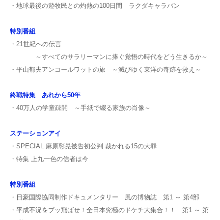
・地球最後の遊牧民との灼熱の100日間 ラクダキャラバン
特別番組
・21世紀への伝言
～すべてのサラリーマンに捧ぐ覚悟の時代をどう生きるか～
・平山郁夫アンコールワットの旅 ～滅びゆく東洋の奇跡を救え～
終戦特集 あれから50年
・40万人の学童疎開 ～手紙で綴る家族の肖像～
ステーションアイ
・SPECIAL 麻原彰晃被告初公判 裁かれる15の大罪
・特集 上九一色の信者は今
特別番組
・日豪国際協同制作ドキュメンタリー 風の博物誌 第1 ～ 第4部
・平成不況をブッ飛ばせ！全日本究極のドケチ大集合！！ 第1 ～ 第