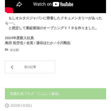
お問合せ
もしオルタスジャパンに密着したドキュメンタリーがあった
ら･･･。
English
と想定して番組冒頭のオープニングＶＴＲを作りました。
2024年度新入社員
島田 拓空也 / 全英 / 湯谷ほたか / 小川剛志
未分類
前の記事
馬鹿社長ブログ「にんにく劇場」
2022年1月26日