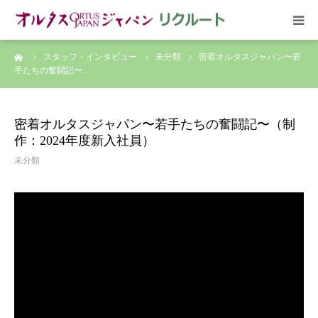
ーム
スタッフ・インタビュー
未分類
密着オルタスジャパン〜若
HOME
手たちの奮闘記〜…
放送予定
密着オルタスジャパン〜若手たちの奮闘記〜（制
作：2024年度新入社員）
作品リスト
未分類
VOICE
企画実現部
リクルート
会社概要