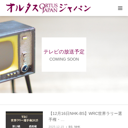
HOME
放送予定
テレビの放送予定
作品リスト
COMING SOON
VOICE
企画実現部
リクルート
【12月16日NHK-BS】WRC世界ラリー選
手権・…
会社概要
2025.12.15
BS
,
NHK