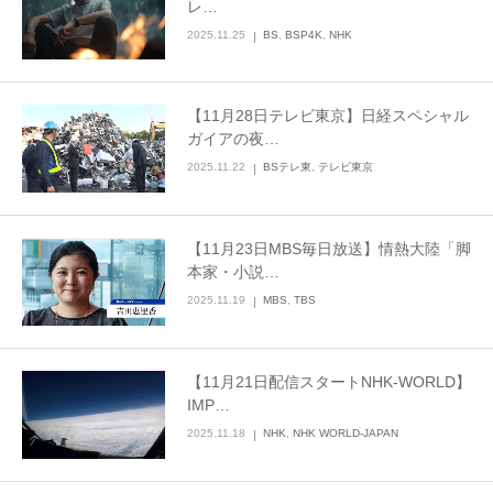
レ…
2025.11.25
BS
,
BSP4K
,
NHK
【11月28日テレビ東京】日経スペシャル
ガイアの夜…
2025.11.22
BSテレ東
,
テレビ東京
【11月23日MBS毎日放送】情熱大陸「脚
本家・小説…
2025.11.19
MBS
,
TBS
【11月21日配信スタートNHK-WORLD】
IMP…
2025.11.18
NHK
,
NHK WORLD-JAPAN