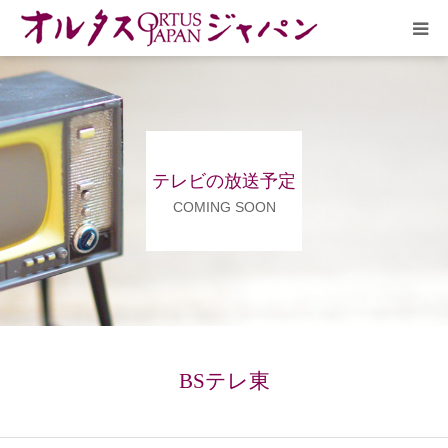
HOME
放送予定
テレビの放送予定
作品リスト
COMING SOON
VOICE
企画実現部
リクルート
BSテレ東
会社概要