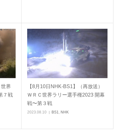
Ｃ世界
【8月10日NHK-BS1】（再放送）
第７戦
ＷＲＣ世界ラリー選手権2023 開幕
戦〜第３戦
2023.08.10
BS1
,
NHK