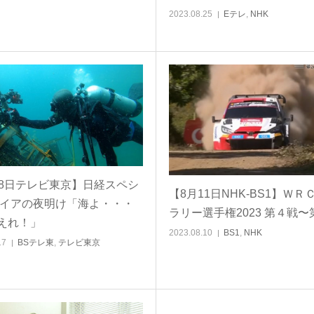
2023.08.25
Eテレ
,
NHK
18日テレビ東京】日経スペシ
【8月11日NHK-BS1】ＷＲ
ガイアの夜明け「海よ・・・
ラリー選手権2023 第４戦〜
えれ！」
2023.08.10
BS1
,
NHK
17
BSテレ東
,
テレビ東京