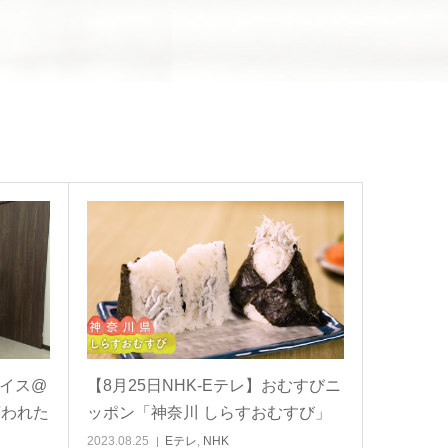
ョイス@
【8月25日NHK-Eテレ】おむすびニ
言われた
ッポン「神奈川 しらすおむすび」
2023.08.25
Eテレ
,
NHK