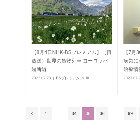
【8月4日NHK-BSプレミアム】（再
【7月
放送）世界の貨物列車 ヨーロッパ
病気に
縦断編
治療情報
2023.07.28
BSプレミアム
,
NHK
2023.07.
1
…
34
35
36
…
69