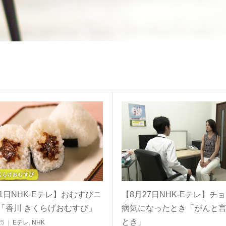
31日NHK-Eテレ】おむすびニ
【8月27日NHK-Eテレ】チ
「香川 きくらげおむすび」
病気になったとき「がんと
とき」
25
Eテレ
,
NHK