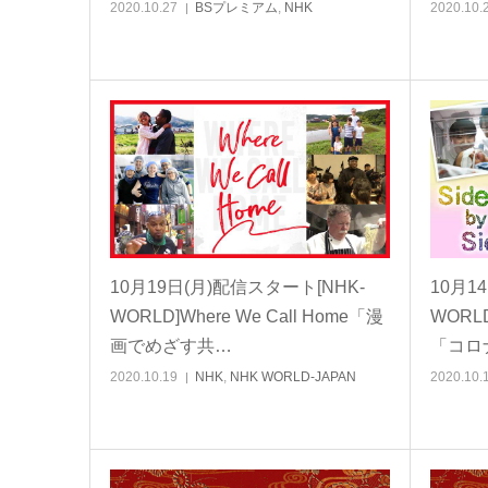
2020.10.27
BSプレミアム
,
NHK
2020.10.
10月19日(月)配信スタート[NHK-
10月1
WORLD]Where We Call Home「漫
WORLD
画でめざす共…
「コロ
2020.10.19
NHK
,
NHK WORLD-JAPAN
2020.10.