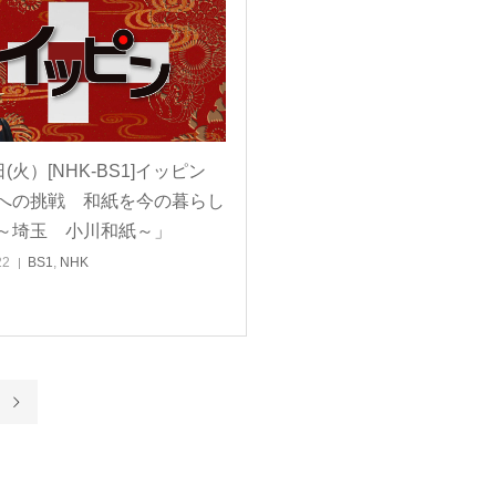
日(火）[NHK-BS1]イッピン
への挑戦 和紙を今の暮らし
～埼玉 小川和紙～」
22
BS1
,
NHK