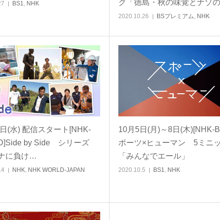
ク「徳島・秋の味覚とナゾ
27
BS1
,
NHK
2020.10.26
BSプレミアム
,
NHK
4日(水) 配信スタート[NHK-
10月5日(月)～8日(木)[NHK-B
]Side by Side シリーズ
ポーツ×ヒューマン 5ミニ
ナに負け…
「みんなでエール」
14
NHK
,
NHK WORLD-JAPAN
2020.10.5
BS1
,
NHK