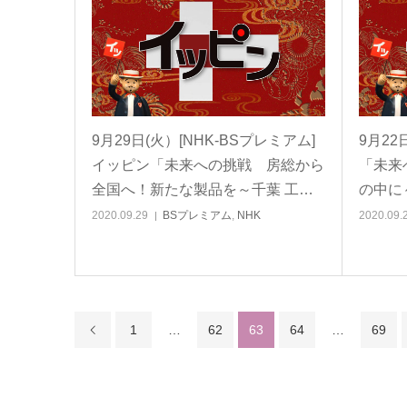
9月29日(火）[NHK-BSプレミアム]
9月22
イッピン「未来への挑戦 房総から
「未来
全国へ！新たな製品を～千葉 工…
の中に
2020.09.29
BSプレミアム
,
NHK
2020.09.
1
…
62
63
64
…
69