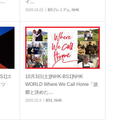
の…
イ…
2020.10.22
BSプレミアム
,
NHK
S1]ス
10月3日(土)[NHK-BS1]NHK
ッツ
WORLD Where We Call Home「故
郷と決めた…
2020.10.3
BS1
,
NHK