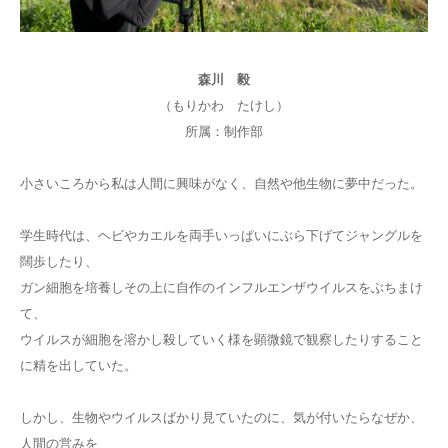
お問合せ
森川 毅
English
（もりかわ たけし）
所属：制作部
小さいころから私は人間に興味がなく、自然や他生物に夢中だった。
学生時代は、ヘビやカエルを両手いっぱいにぶら下げてジャングルを
闊歩したり、
ガン細胞を培養しその上に自作のインフルエンザウイルスをぶちまけ
て、
ウイルスが細胞を溶かし殺していく様を顕微鏡で観察したりすること
に精を出していた。
しかし、生物やウイルスばかり見ていたのに、気が付いたらなぜか、
人間の営みを