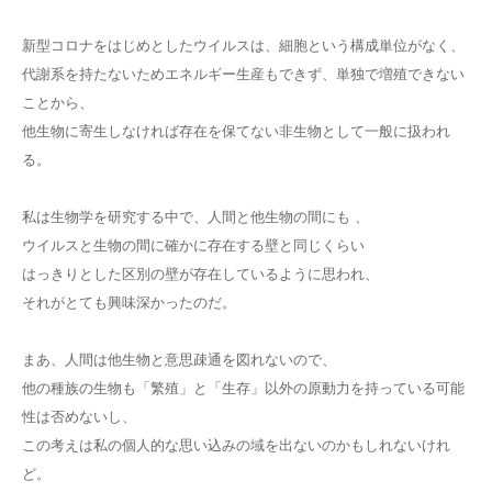
新型コロナをはじめとしたウイルスは、細胞という構成単位がなく、
代謝系を持たないためエネルギー生産もできず、単独で増殖できない
ことから、
他生物に寄生しなければ存在を保てない非生物として一般に扱われ
る。
私は生物学を研究する中で、人間と他生物の間にも 、
ウイルスと生物の間に確かに存在する壁と同じくらい
はっきりとした区別の壁が存在しているように思われ、
それがとても興味深かったのだ。
まあ、人間は他生物と意思疎通を図れないので、
他の種族の生物も「繁殖」と「生存」以外の原動力を持っている可能
性は否めないし、
この考えは私の個人的な思い込みの域を出ないのかもしれないけれ
ど。