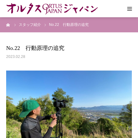
ーム
スタッフ紹介
No.22 行動原理の追究
HOME
放送予定
No.22 行動原理の追究
2023.02.28
作品リスト
VOICE
企画実現部
リクルート
会社概要